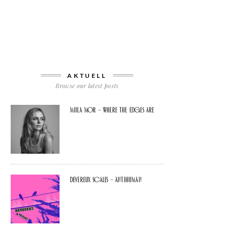
AKTUELL
Browse our latest posts
Miila Mor – Where The Edges Are
Devereux Scales – Antihuman