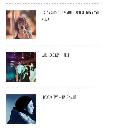
Frida and The Mann – Where Did You
Go
airhockey – felt
Hockitay – half smile