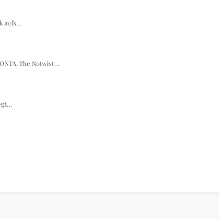
ck aufs…
MONTA, The Notwist…
legt…