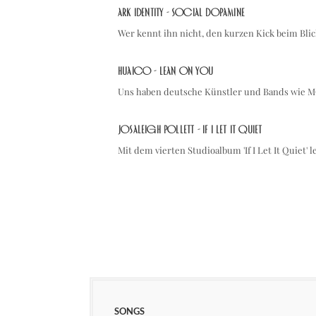
ARK IDENTITY - Social Dopamine
Wer kennt ihn nicht, den kurzen Kick beim Bli
Huaico - Lean On You
Uns haben deutsche Künstler und Bands wie 
Josaleigh Pollett - If I Let It Quiet
Mit dem vierten Studioalbum 'If I Let It Quiet' 
SONGS