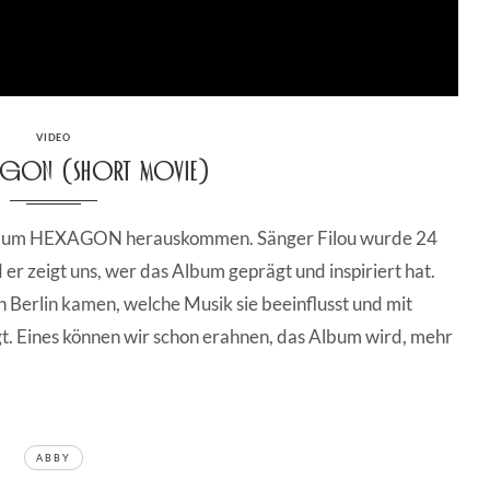
CATEGORIES
VIDEO
XAGON (Short Movie)
lbum HEXAGON herauskommen. Sänger Filou wurde 24
er zeigt uns, wer das Album geprägt und inspiriert hat.
 Berlin kamen, welche Musik sie beeinflusst und mit
 Eines können wir schon erahnen, das Album wird, mehr
ABBY