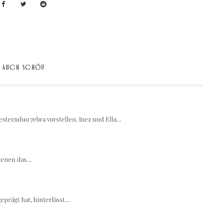
AUCH SCHÖN
sternduo 7ebra vorstellen. Inez und Ella…
n denen das…
geprägt hat, hinterlässt…