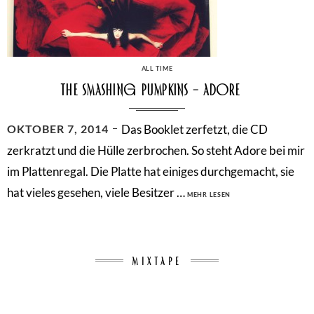
CATEGORIES
ALL TIME
The Smashing Pumpkins – Adore
POSTED
OKTOBER 7, 2014
Das Booklet zerfetzt, die CD
ON
zerkratzt und die Hülle zerbrochen. So steht Adore bei mir
im Plattenregal. Die Platte hat einiges durchgemacht, sie
THE
hat vieles gesehen, viele Besitzer …
MEHR LESEN
SMASHING
PUMPKINS
–
ADORE
MIXTAPE