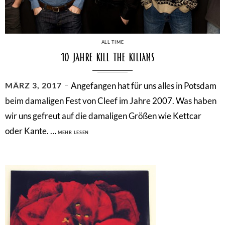
CATEGORIES
ALL TIME
10 Jahre Kill The Kilians
POSTED
MÄRZ 3, 2017
Angefangen hat für uns alles in Potsdam
ON
beim damaligen Fest von Cleef im Jahre 2007. Was haben
wir uns gefreut auf die damaligen Größen wie Kettcar
10
oder Kante. …
MEHR LESEN
JAHRE
KILL
THE
KILIANS