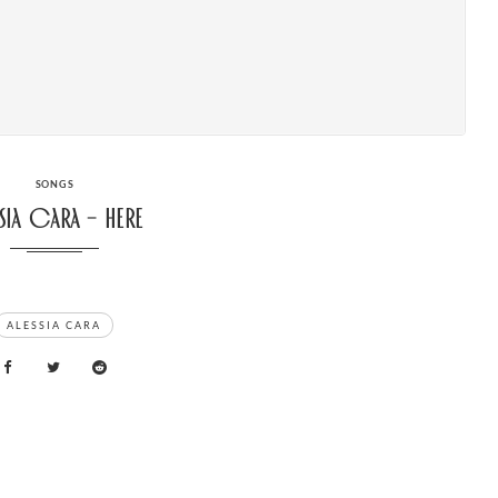
CATEGORIES
SONGS
ssia Cara – Here
ALESSIA CARA