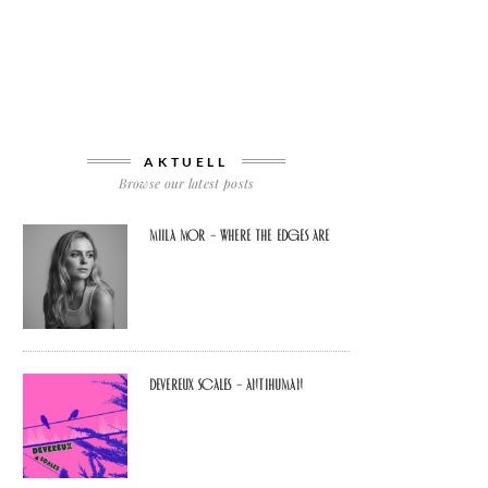
AKTUELL
Browse our latest posts
Miila Mor – Where The Edges Are
Devereux Scales – Antihuman