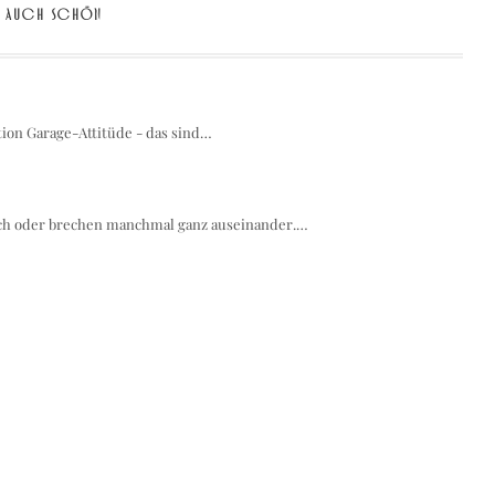
AUCH SCHÖN
tion Garage-Attitüde - das sind…
ich oder brechen manchmal ganz auseinander.…