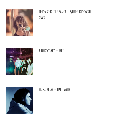
Frida and The Mann – Where Did You
Go
airhockey – felt
Hockitay – half smile