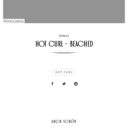
CATEGORIES
SONGS
Hot Curl – Beached
TAGS
HOT CURL
AUCH SCHÖN