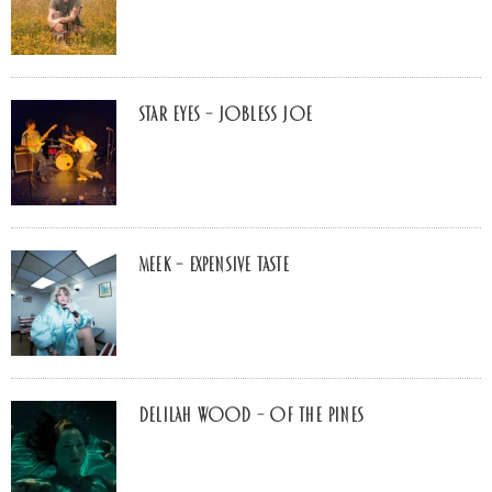
Star Eyes – Jobless Joe
MEEK – Expensive Taste
Delilah Wood – of the pines