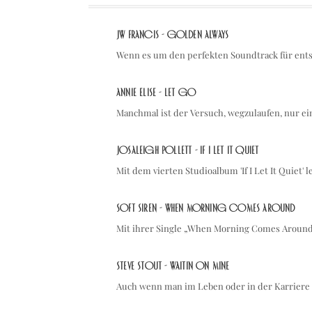
JW Francis - Golden Always
Wenn es um den perfekten Soundtrack für en
Annie Elise - let go
Manchmal ist der Versuch, wegzulaufen, nur e
Josaleigh Pollett - If I Let It Quiet
Mit dem vierten Studioalbum 'If I Let It Quiet' 
soft siren - When Morning Comes Around
Mit ihrer Single „When Morning Comes Around“
Steve Stout - waitin on mine
Auch wenn man im Leben oder in der Karrier