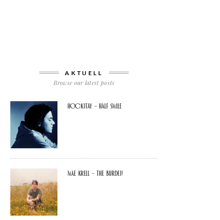
AKTUELL
Browse our latest posts
Hockitay – half smile
Mae Krell – the burden