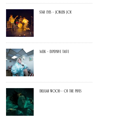
Star Eyes – Jobless Joe
MEEK – Expensive Taste
Delilah Wood – of the pines