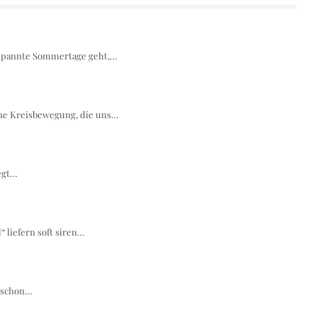
tspannte Sommertage geht,…
ine Kreisbewegung, die uns…
legt…
 liefern soft siren…
e schon…