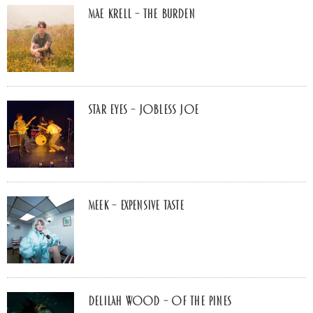
Mae Krell – the burden
Star Eyes – Jobless Joe
MEEK – Expensive Taste
Delilah Wood – of the pines