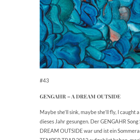
#43
GENGAHR – A DREAM OUTSIDE
Maybe she’ll sink, maybe she’ll fly, I caught 
dieses Jahr gesungen. Der GENGAHR Song S
DREAM OUTSIDE war und ist ein Sommeralbu