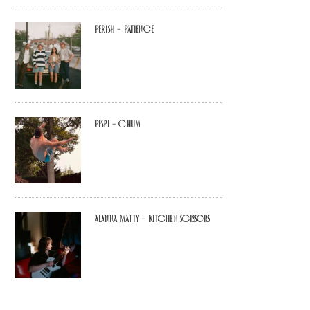
Perish – Patience
Pespi – Chum
Alanna Matty – Kitchen Scissors