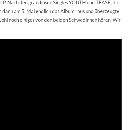
LP. Nach den grandiosen Singles YOUTH und TEASE, die
dann am 5. Mai endlich das Album raus und überzeugte
wohl noch einiges von den beiden Schwedinnen hören. Wir