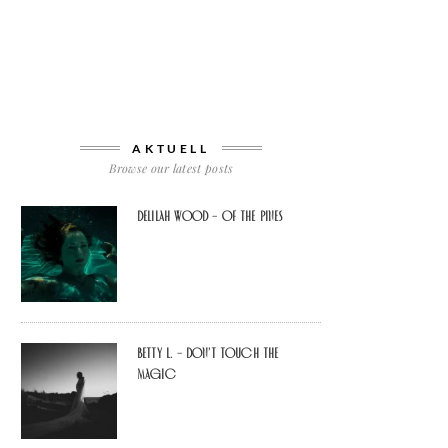
AKTUELL
Browse our latest posts
Delilah Wood – of the pines
Betty L. – don’t touch the
Magic