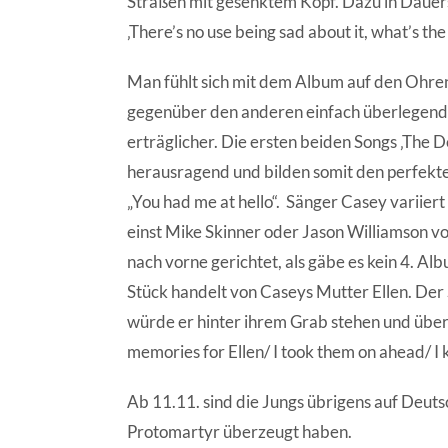
Straßen mit gesenktem Kopf. Dazu in Dauer
‚There’s no use being sad about it, what’s the 
Man fühlt sich mit dem Album auf den Ohren 
gegenüber den anderen einfach überlegender
erträglicher. Die ersten beiden Songs ‚The De
herausragend und bilden somit den perfekten
„You had me at hello“. Sänger Casey variiert 
einst Mike Skinner oder Jason Williamson v
nach vorne gerichtet, als gäbe es kein 4. Alb
Stück handelt von Caseys Mutter Ellen. Der 
würde er hinter ihrem Grab stehen und über sie
memories for Ellen/ I took them on ahead/ I k
Ab 11.11. sind die Jungs übrigens auf Deutsc
Protomartyr überzeugt haben.