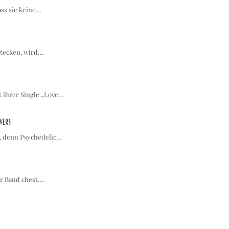
ass sie keine…
stecken, wird…
t ihrer Single „Love…
vers
u, denn Psychedelic…
er Band chest.…