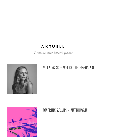
AKTUELL
Browse our latest posts
Miila Mor – Where The Edges Are
Devereux Scales – Antihuman