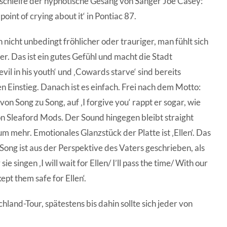
schleife der hypnotische Gesang von Sänger Joe Casey:
point of crying about it‘ in Pontiac 87.
nicht unbedingt fröhlicher oder trauriger, man fühlt sich
. Das ist ein gutes Gefühl und macht die Stadt
vil in his youth‘ und ‚Cowards starve‘ sind bereits
 Einstieg. Danach ist es einfach. Frei nach dem Motto:
von Song zu Song, auf ‚I forgive you‘ rappt er sogar, wie
on Sleaford Mods. Der Sound hingegen bleibt straight
um mehr. Emotionales Glanzstück der Platte ist ‚Ellen‘. Das
Song ist aus der Perspektive des Vaters geschrieben, als
 singen ‚I will wait for Ellen/ I’ll pass the time/ With our
ept them safe for Ellen‘.
hland-Tour, spätestens bis dahin sollte sich jeder von