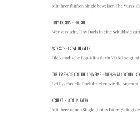
Mit ihrer fünften Single beweisen The Yurrs, d
Tiny Doris - Fische
Wer versucht, Tiny Doris in eine Schublade zu 
VO XO - Love Herself
Die kanadische Pop-Künstlerin VO XO zeigt mi
The Essence of The Universe - Bring All Your Lo
Bei Psychedelic Rock drücken wir die Augen z
chest. - Lotus Eater
Mit ihrer neuen Single „Lotus Eater“ gelingt d