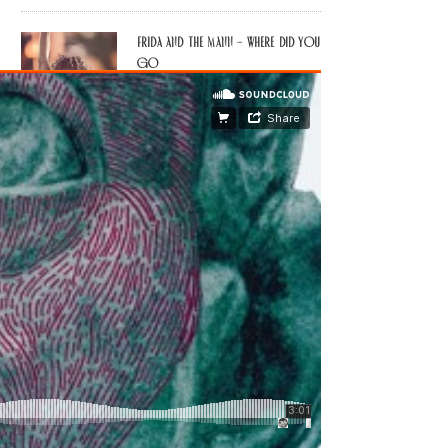
Frida and The Mann – Where Did You
Go
airhockey – felt
Hockitay – half smile