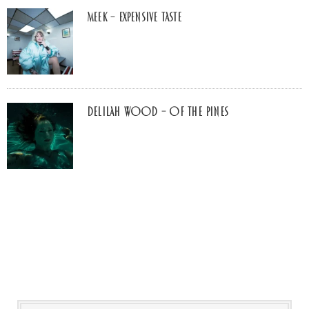
MEEK – Expensive Taste
Delilah Wood – of the pines