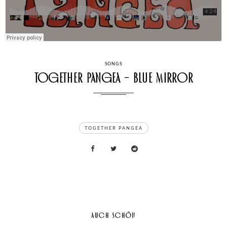
CATEGORIES
SONGS
Together Pangea – Blue Mirror
TAGS
TOGETHER PANGEA
AUCH SCHÖN