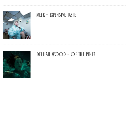
MEEK – Expensive Taste
Delilah Wood – of the pines