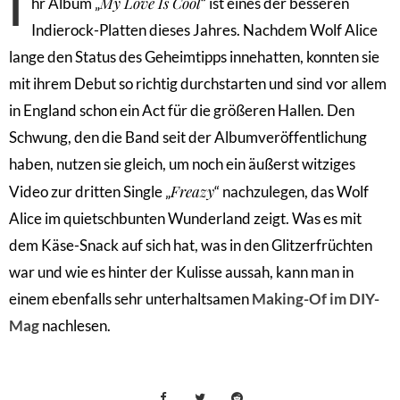
I
My Love Is Cool
hr Album „
“ ist eines der besseren
Indierock-Platten dieses Jahres. Nachdem Wolf Alice
lange den Status des Geheimtipps innehatten, konnten sie
mit ihrem Debut so richtig durchstarten und sind vor allem
in England schon ein Act für die größeren Hallen. Den
Schwung, den die Band seit der Albumveröffentlichung
haben, nutzen sie gleich, um noch ein äußerst witziges
Freazy
Video zur dritten Single „
“ nachzulegen, das Wolf
Alice im quietschbunten Wunderland zeigt. Was es mit
dem Käse-Snack auf sich hat, was in den Glitzerfrüchten
war und wie es hinter der Kulisse aussah, kann man in
einem ebenfalls sehr unterhaltsamen
Making-Of im DIY-
Mag
nachlesen.