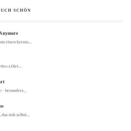
AUCH SCHÖN
 Anymore
t um einen herum…
ettes a Diet…
art
ie – besonders…
ns
 das sich selbst…