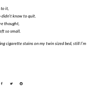
to it,
 didn’t know to quit.
ve thought,
eft so small.
ing cigarette stains on my twin sized bed, still I’m