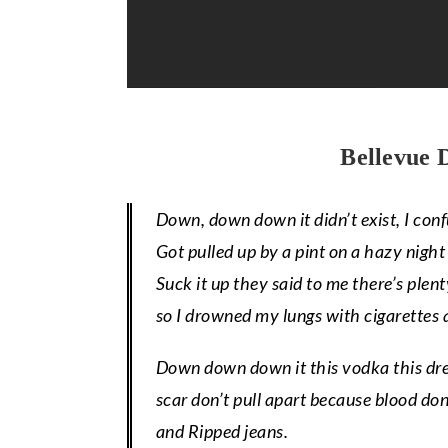
Bellevue 
Down, down down it didn’t exist, I con
Got pulled up by a pint on a hazy nigh
Suck it up they said to me there’s plenty
so I drowned my lungs with cigarettes a
Down down down it this vodka this drea
scar don’t pull apart because blood do
and Ripped jeans.