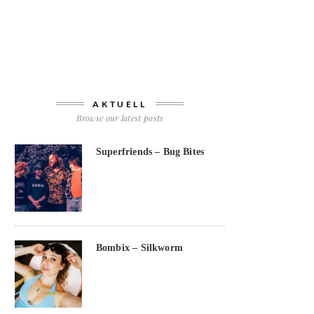
AKTUELL
Browse our latest posts
Superfriends – Bug Bites
Bombix – Silkworm