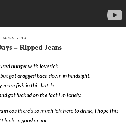
CATEGORIES
SONGS
·
VIDEO
Days – Ripped Jeans
fused hunger with lovesick.
t but got dragged back down in hindsight.
 more fish in this bottle,
nd got fucked on the fact I’m lonely.
m cos there’s so much left here to drink, I hope this
n’t look so good on me