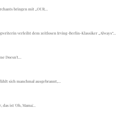
erchants bringen mit „OUR…
writerin verleiht dem zeitlosen Irving-Berlin-Klassiker „Always“…
Time Doesn't…
 fühlt sich manchmal ausgebrannt,…
 das ist 'Oh, Mama'…