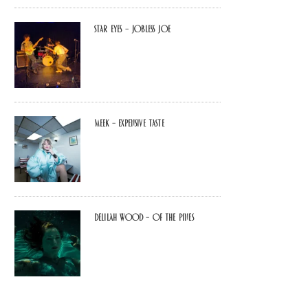
Star Eyes – Jobless Joe
MEEK – Expensive Taste
Delilah Wood – of the pines