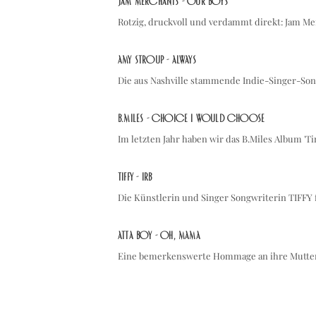
Jam Merchants - OUR BOYS
Rotzig, druckvoll und verdammt direkt: Jam M
Amy Stroup - Always
Die aus Nashville stammende Indie-Singer-Song
B.Miles - Choice I Would Choose
Im letzten Jahr haben wir das B.Miles Album '
TIFFY - IRB
Die Künstlerin und Singer Songwriterin TIFFY
Atta Boy - Oh, Mama
Eine bemerkenswerte Hommage an ihre Mutter,