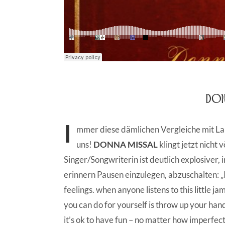
Donn
I
mmer diese dämlichen Vergleiche mit La
uns!
DONNA MISSAL
klingt jetzt nicht 
Singer/Songwriterin ist deutlich explosiver,
erinnern Pausen einzulegen, abzuschalten: „I
feelings. when anyone listens to this little 
you can do for yourself is throw up your ha
it’s ok to have fun – no matter how imperfec