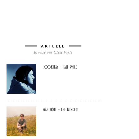
AKTUELL
Browse our latest posts
Hockitay – half smile
Mae Krell – the burden