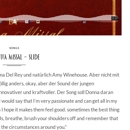
CATEGORIES
SONGS
a Missal – Slide
na Del Rey und natürlich Amy Winehouse. Aber nicht mit
völlig anders, okay, aber der Sound der jungen
 innovativer und kraftvoller. Der Song soll Donna daran
 would say that I’m very passionate and can get all in my
jam I hope it makes them feel good. sometimes the best thing
nds, breathe, brush your shoulders off and remember that
t the circumstances around you.“