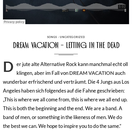
CATEGORIES
SONGS
·
UNCATEGORIZED
Dream Vacation – Letting In The Dead
D
er jute alte Alternative Rock kann manchmal echt oll
klingen, aber im Fall von
DREAM VACATION
auch
wunderbar erfrischend und verträumt. Die 4 Jungs aus Los
Angeles haben sich folgendes auf die Fahne geschrieben:
„This is where we all come from, this is where we all end up.
This is both the beginning and the end. We are a band. A
band of men, or something in the likeness of men. We do
the best we can. We hope to inspire you to do the same.“