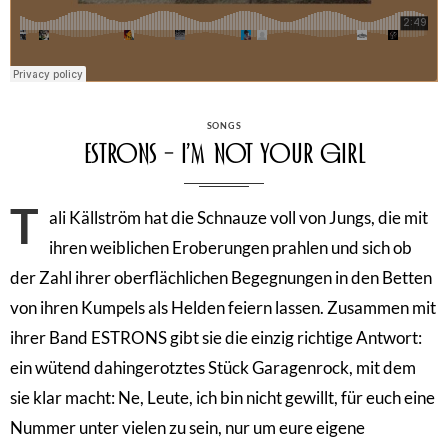
CATEGORIES
SONGS
Estrons – I’m Not Your Girl
T
ali Källström hat die Schnauze voll von Jungs, die mit
ihren weiblichen Eroberungen prahlen und sich ob
der Zahl ihrer oberflächlichen Begegnungen in den Betten
von ihren Kumpels als Helden feiern lassen. Zusammen mit
ihrer Band ESTRONS gibt sie die einzig richtige Antwort:
ein wütend dahingerotztes Stück Garagenrock, mit dem
sie klar macht: Ne, Leute, ich bin nicht gewillt, für euch eine
Nummer unter vielen zu sein, nur um eure eigene