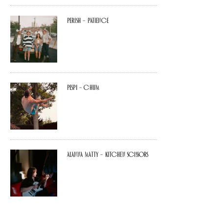
Perish – Patience
Pespi – Chum
Alanna Matty – Kitchen Scissors