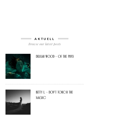
AKTUELL
Browse our latest posts
Delilah Wood – of the pines
Betty L. – don’t touch the
Magic