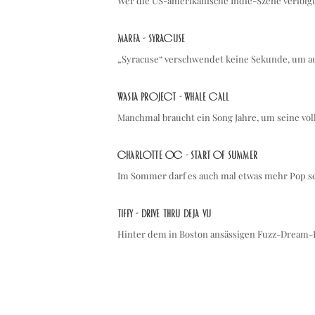
Wer die US-amerikanische Indie-Szene verfo
Marfa - Syracuse
„Syracuse“ verschwendet keine Sekunde, um 
Wasia Project - Whale Call
Manchmal braucht ein Song Jahre, um seine vol
Charlotte OC - Start Of Summer
Im Sommer darf es auch mal etwas mehr Pop s
TIFFY - Drive Thru Deja Vu
Hinter dem in Boston ansässigen Fuzz-Dream-R