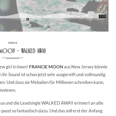
CATEGORIES
SONGS
Moon – Walked Away
ew girl in town!
FRANCIE MOON
aus New Jersey könnte
 ihr Sound ist schon jetzt sehr ausgereift und vollmundig.
n. Und dass sie Melodien für Millionen schreiben kann,
bewiesen.
raus und die Leadsingle WALKED AWAY erinnert an alte
passt so fantastisch dazu. Und das soll erst der Anfang