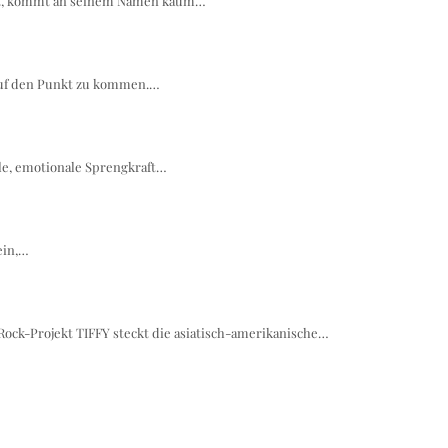
lgt, kommt an seinem Namen kaum…
auf den Punkt zu kommen.…
le, emotionale Sprengkraft…
ein,…
ock-Projekt TIFFY steckt die asiatisch-amerikanische…