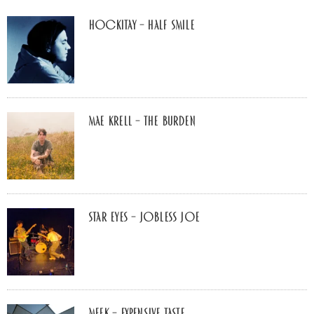
Hockitay – half smile
Mae Krell – the burden
Star Eyes – Jobless Joe
MEEK – Expensive Taste