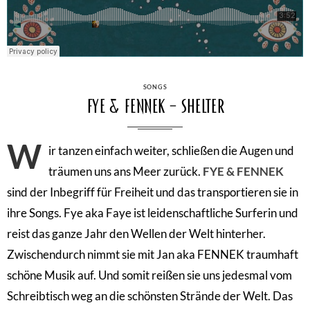
CATEGORIES
SONGS
FYE & FENNEK – Shelter
W
ir tanzen einfach weiter, schließen die Augen und
träumen uns ans Meer zurück.
FYE & FENNEK
sind der Inbegriff für Freiheit und das transportieren sie in
ihre Songs. Fye aka Faye ist leidenschaftliche Surferin und
reist das ganze Jahr den Wellen der Welt hinterher.
Zwischendurch nimmt sie mit Jan aka FENNEK traumhaft
schöne Musik auf. Und somit reißen sie uns jedesmal vom
Schreibtisch weg an die schönsten Strände der Welt. Das