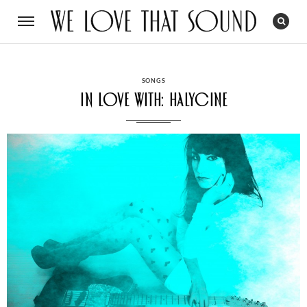
CATEGORIES
SONGS
In Love with: Halycine