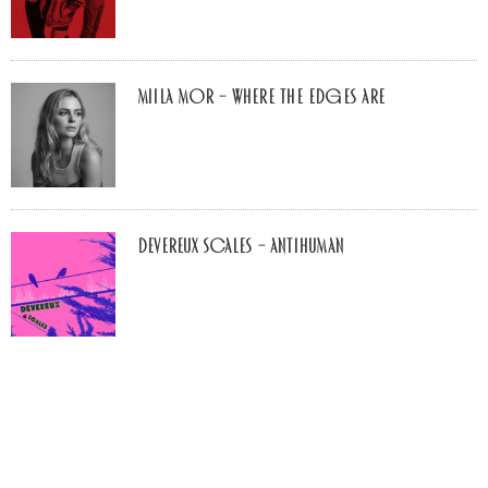
Miila Mor – Where The Edges Are
Devereux Scales – Antihuman