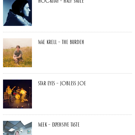
Hockitay – half smile
Mae Krell – the burden
Star Eyes – Jobless Joe
MEEK – Expensive Taste