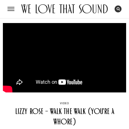
CATEGORIES
VIDEO
Lizzy Rose – Walk the Walk (You’re a
whore)