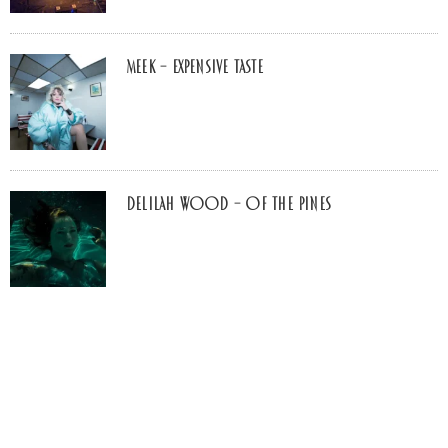
MEEK – Expensive Taste
Delilah Wood – of the pines