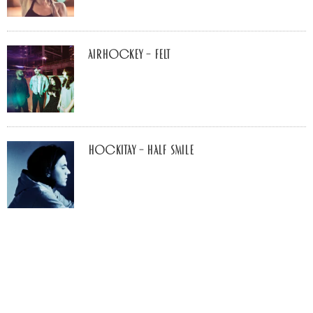
airhockey – felt
Hockitay – half smile