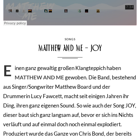
CATEGORIES
SONGS
Matthew And Me – Joy
E
inen ganz gewaltig großen Klangteppich haben
MATTHEW AND ME
gewoben. Die Band, bestehend
aus Singer/Songwriter Matthew Board und der
Drummerin Lucy Fawcett, macht seit einigen Jahren ihr
Ding, ihren ganz eigenen Sound. So wie auch der Song JOY,
dieser baut sich ganz langsam auf, bevor er sich ins Nichts
verläuft und auf einmal doch noch einmal explodiert.
Produziert wurde das Ganze von Chris Bond, der bereits