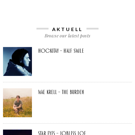
AKTUELL
Browse our latest posts
Hockitay – half smile
Mae Krell – the burden
Star Eyes – Jobless Joe