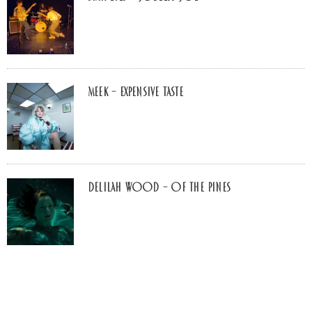
MEEK – Expensive Taste
Delilah Wood – of the pines