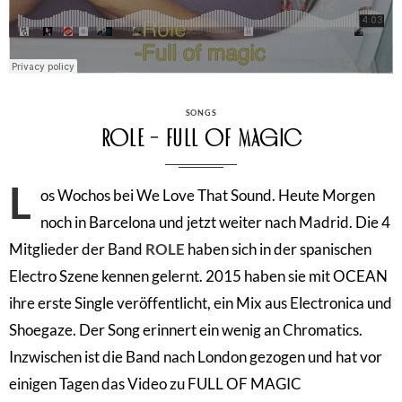
CATEGORIES
SONGS
Role – Full Of Magic
L
os Wochos bei We Love That Sound. Heute Morgen
noch in Barcelona und jetzt weiter nach Madrid. Die 4
Mitglieder der Band
ROLE
haben sich in der spanischen
Electro Szene kennen gelernt. 2015 haben sie mit OCEAN
ihre erste Single veröffentlicht, ein Mix aus Electronica und
Shoegaze. Der Song erinnert ein wenig an Chromatics.
Inzwischen ist die Band nach London gezogen und hat vor
einigen Tagen das Video zu FULL OF MAGIC