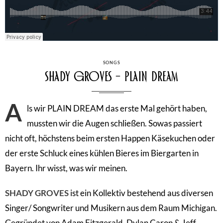
CATEGORIES
SONGS
Shady Groves – Plain Dream
A
ls wir PLAIN DREAM das erste Mal gehört haben,
mussten wir die Augen schließen. Sowas passiert
nicht oft, höchstens beim ersten Happen Käsekuchen oder
der erste Schluck eines kühlen Bieres im Biergarten in
Bayern. Ihr wisst, was wir meinen.
SHADY GROVES
ist ein Kollektiv bestehend aus diversen
Singer/ Songwriter und Musikern aus dem Raum Michigan.
Gegründet von Adam Fitzgerald, Dylan Caron & Jeff