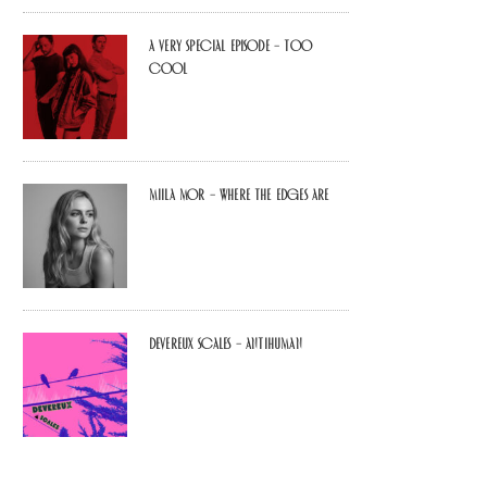
A Very Special Episode – Too
Cool
Miila Mor – Where The Edges Are
Devereux Scales – Antihuman