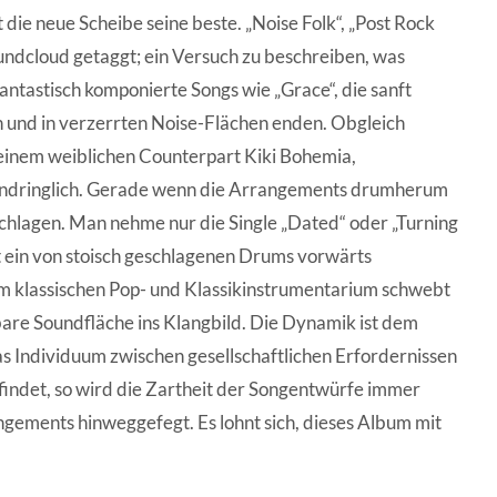
 die neue Scheibe seine beste. „Noise Folk“, „Post Rock
oundcloud getaggt; ein Versuch zu beschreiben, was
fantastisch komponierte Songs wie „Grace“, die sanft
n und in verzerrten Noise-Flächen enden. Obgleich
inem weiblichen Counterpart Kiki Bohemia,
r eindringlich. Gerade wenn die Arrangements drumherum
schlagen. Man nehme nur die Single „Dated“ oder „Turning
t ein von stoisch geschlagenen Drums vorwärts
 klassischen Pop- und Klassikinstrumentarium schwebt
are Soundfläche ins Klangbild. Die Dynamik ist dem
s Individuum zwischen gesellschaftlichen Erfordernissen
ndet, so wird die Zartheit der Songentwürfe immer
gements hinweggefegt. Es lohnt sich, dieses Album mit