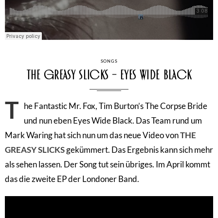
CATEGORIES
SONGS
The Greasy Slicks – Eyes Wide Black
T
he Fantastic Mr. Fox, Tim Burton’s The Corpse Bride
und nun eben Eyes Wide Black. Das Team rund um
Mark Waring hat sich nun um das neue Video von
THE
GREASY SLICKS
gekümmert. Das Ergebnis kann sich mehr
als sehen lassen. Der Song tut sein übriges. Im April kommt
das die zweite EP der Londoner Band.