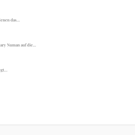
n denen das…
 Gary Numan auf die…
legt…