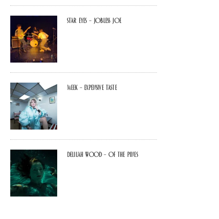
Star Eyes – Jobless Joe
MEEK – Expensive Taste
Delilah Wood – of the pines