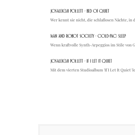
Josaleigh Pollett - Bed of Quiet
Wer kennt sie nicht, die schlaflosen Nächte, i
Man And Robot Society - Cold-Pac Sleep
Wenn kraftvolle Synth-Arpeggios im Stile von
Josaleigh Pollett - If I Let It Quiet
Mit dem vierten Studioalbum 'If I Let It Quiet' 