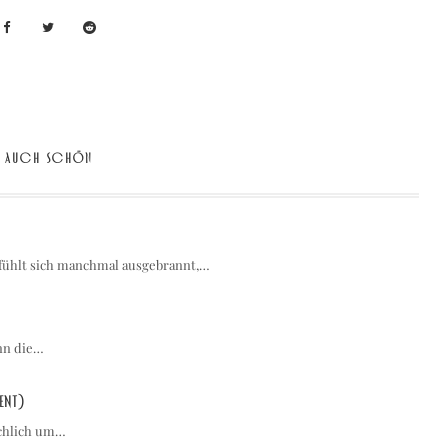
AUCH SCHÖN
 fühlt sich manchmal ausgebrannt,…
ann die…
ent)
ächlich um…