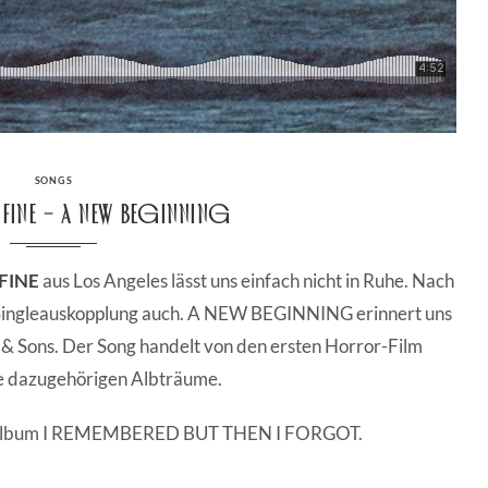
CATEGORIES
SONGS
t Fine – A New Beginning
 FINE
aus Los Angeles lässt uns einfach nicht in Ruhe. Nach
 Singleauskopplung auch. A NEW BEGINNING erinnert uns
& Sons. Der Song handelt von den ersten Horror-Film
ie dazugehörigen Albträume.
bütalbum I REMEMBERED BUT THEN I FORGOT.