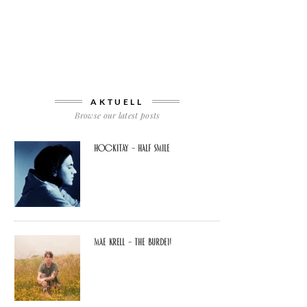
AKTUELL
Browse our latest posts
Hockitay – half smile
Mae Krell – the burden