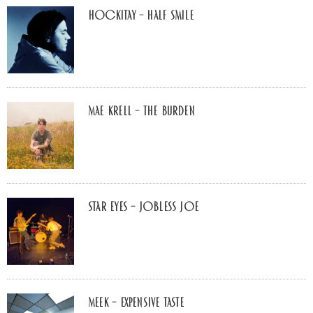
Hockitay – half smile
Mae Krell – the burden
Star Eyes – Jobless Joe
MEEK – Expensive Taste