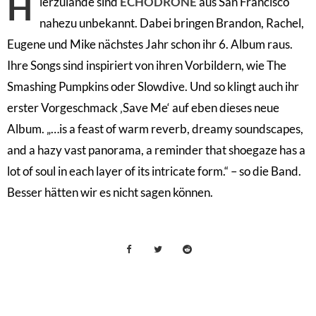
H
ierzulande sind
ECHODRONE
aus San Francisco
nahezu unbekannt. Dabei bringen Brandon, Rachel,
Eugene und Mike nächstes Jahr schon ihr 6. Album raus.
Ihre Songs sind inspiriert von ihren Vorbildern, wie The
Smashing Pumpkins oder Slowdive. Und so klingt auch ihr
erster Vorgeschmack ‚Save Me‘ auf eben dieses neue
Album. „…is a feast of warm reverb, dreamy soundscapes,
and a hazy vast panorama, a reminder that shoegaze has a
lot of soul in each layer of its intricate form.“ – so die Band.
Besser hätten wir es nicht sagen können.