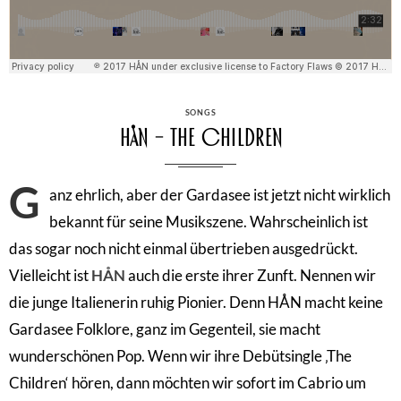
CATEGORIES
SONGS
HÅN – The Children
G
anz ehrlich, aber der Gardasee ist jetzt nicht wirklich
bekannt für seine Musikszene. Wahrscheinlich ist
das sogar noch nicht einmal übertrieben ausgedrückt.
Vielleicht ist
HÅN
auch die erste ihrer Zunft. Nennen wir
die junge Italienerin ruhig Pionier. Denn HÅN macht keine
Gardasee Folklore, ganz im Gegenteil, sie macht
wunderschönen Pop. Wenn wir ihre Debütsingle ‚The
Children‘ hören, dann möchten wir sofort im Cabrio um