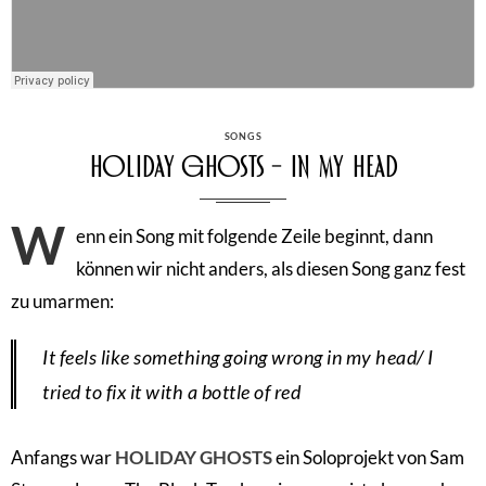
CATEGORIES
SONGS
Holiday Ghosts – In My Head
W
enn ein Song mit folgende Zeile beginnt, dann
können wir nicht anders, als diesen Song ganz fest
zu umarmen:
It feels like something going wrong in my head/ I
tried to fix it with a bottle of red
Anfangs war
HOLIDAY GHOSTS
ein Soloprojekt von Sam