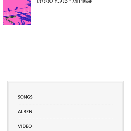
Devereux Scales – Antihuman
SONGS
ALBEN
VIDEO