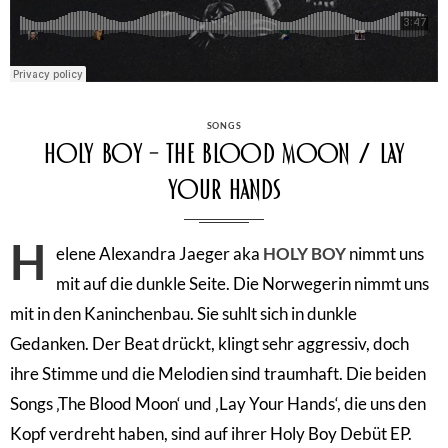
CATEGORIES
SONGS
Holy Boy – The Blood Moon / Lay
Your Hands
H
elene Alexandra Jaeger aka
HOLY BOY
nimmt uns
mit auf die dunkle Seite. Die Norwegerin nimmt uns
mit in den Kaninchenbau. Sie suhlt sich in dunkle
Gedanken. Der Beat drückt, klingt sehr aggressiv, doch
ihre Stimme und die Melodien sind traumhaft. Die beiden
Songs ‚The Blood Moon‘ und ‚Lay Your Hands‘, die uns den
Kopf verdreht haben, sind auf ihrer Holy Boy Debüt EP.