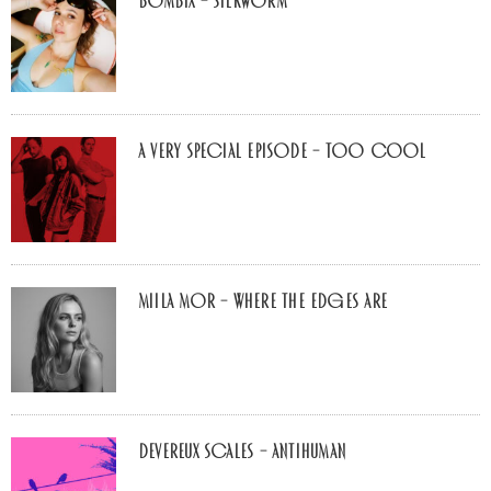
Bombix – Silkworm
A Very Special Episode – Too Cool
Miila Mor – Where The Edges Are
Devereux Scales – Antihuman