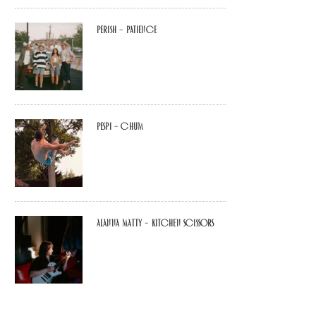
Perish – Patience
Pespi – Chum
Alanna Matty – Kitchen Scissors