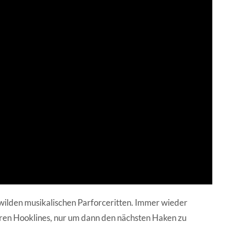
wilden musikalischen Parforceritten. Immer wieder
en Hooklines, nur um dann den nächsten Haken zu