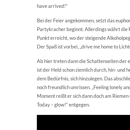
have arrived!“
Bei der Feier angekommen, setzt das euphori
Partykracher beginnt. Allerdings währt die Fe
Punkt erreicht, wo der steigende Alkoholpeg
Der Spaß ist vorbei, „drive me home to Lich
Ab hier treten dann die Schattenseiten der
ist der Held schon ziemlich durch, hin- un
dem Bedürfnis, sich hinzulegen. Das abschl
noch freundlich umrissen. „Feeling lonely an
Moment reißt er sich dann doch am Riemen un
Today – glow!“ entgegen.