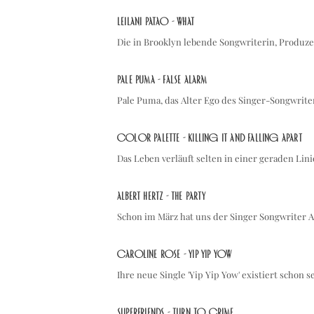
Leilani Patao - what
Die in Brooklyn lebende Songwriterin, Produze
Pale Puma - False Alarm
Pale Puma, das Alter Ego des Singer-Songwrite
Color Palette - Killing It and Falling Apart
Das Leben verläuft selten in einer geraden Lin
Albert Hertz - The Party
Schon im März hat uns der Singer Songwriter 
Caroline Rose - Yip Yip Yow
Ihre neue Single 'Yip Yip Yow' existiert schon 
Superfriends - Turn To Crime