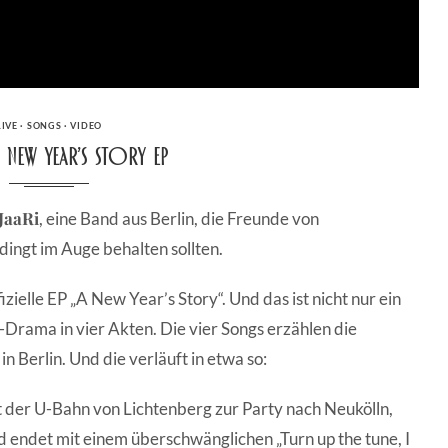
CATEGORIES
LIVE
·
SONGS
·
VIDEO
A New Year’s Story EP
JaaRi
, eine Band aus Berlin, die Freunde von
ingt im Auge behalten sollten.
zielle EP „A New Year’s Story“. Und das ist nicht nur ein
ter-Drama in vier Akten. Die vier Songs erzählen die
n Berlin. Und die verläuft in etwa so:
it der U-Bahn von Lichtenberg zur Party nach Neukölln,
endet mit einem überschwänglichen „Turn up the tune, I