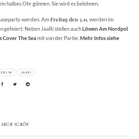
ein halbes Ohr gönnen. Sie wird es belohnen.
Freitag den 3.11.
leaseparty werden. Am
werden im
n gefeiert: Neben JaaRi stellen auch
Löwen Am Nordpol
s Cover The Sea
mit von der Partie.
Mehr Infos siehe
BERLIN
JAARI
AUCH SCHÖN