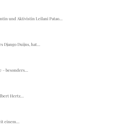
ntin und Aktivistin Leilani Patao…
rs Django Duijns, hat…
ie – besonders…
Albert Hertz…
seit einem…