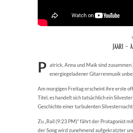
JaaRi – 
P
atrick, Anna und Maik sind zusammen
energiegeladener Gitarrenmusik unbed
Am morgigen Freitag erscheint ihre erste offi
Titel, es handelt sich tatsächlich ein Silves
Geschichte einer turbulenten Silvesternacht i
Zu „Rail (9:23 PM)“ fährt der Protagonist m
der Song wird zunehmend aufgekratzter und 