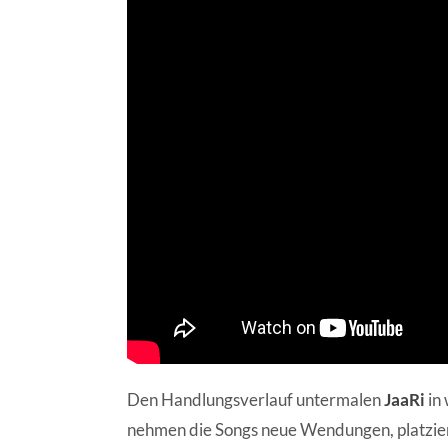
Den Handlungsverlauf untermalen
JaaRi
in 
nehmen die Songs neue Wendungen, platzier