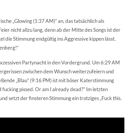
sche „Glowing (1:37 AM)“ an, das tatsächlich als
ier nicht allzu lang, denn ab der Mitte des Songs ist der
el die Stimmung endgültig ins Aggressive kippen lässt.
tenberg!“
 exzessiven Partynacht in den Vordergrund. Um 6:29 AM
d hergerissen zwischen dem Wunsch weiterzufeiern und
ießende „Blau“ (9:16 PM) ist mit böser Katerstimmung
d fucking pissed. Or am I already dead?“ Im letzten
d setzt der finsteren Stimmung ein trotziges „Fuck this.