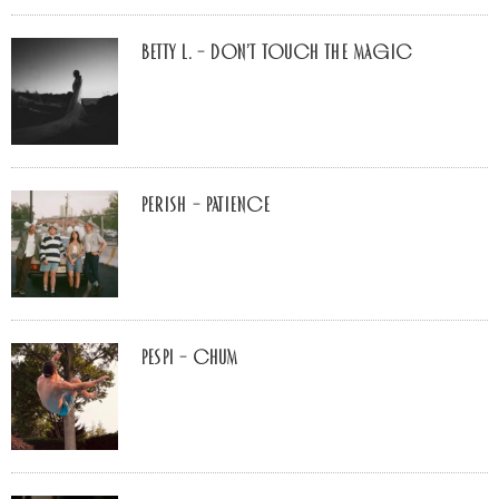
Betty L. – don’t touch the Magic
Perish – Patience
Pespi – Chum