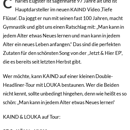
C
harles Eugster ist sagenhafte 97 Jahre alt und ist
Hauptdarsteller im neuen
KAIND
Video ‚Tiefe
Flüsse‘. Da joggt er nun mit seinen fast 100 Jahren, macht
Gymnastik und gibt uns einen Ratschlag mit: „Man kann in
jedem Alter etwas Neues lernen und man kann in jedem
Alter ein neues Leben anfangen.“ Das sind die perfekten
Zutaten für den schönsten Song von der ‚Jetzt & Hier EP‘,
die es bereits seit letzten Herbst gibt.
Wer möchte, kann KAIND auf einer kleinen Double-
Headliner-Tour mit LOUKA bestaunen. Wer die Beiden
nicht kennt, sollte unbedingt hingehen, denn wie heißt es so
schön: „Man kann in jedem Alter etwas Neues lernen“
KAIND & LOUKA auf Tour: