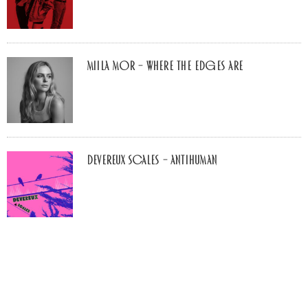
Miila Mor – Where The Edges Are
Devereux Scales – Antihuman