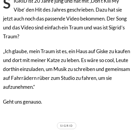
S
IGRID
ist 20 Jahre jung und hat mit ‚Don’t Kill My
Vibe‘ den Hit des Jahres geschrieben. Dazu hat sie
jetzt auch noch das passende Video bekommen. Der Song
und das Video sind einfach ein Traum und was ist Sigrid’s
Traum?
„Ich glaube, mein Traum ist es, ein Haus auf Giske zu kaufen
und dort mit meiner Katze zu leben. Es wäre so cool, Leute
dorthin einzuladen, um Musik zu schreiben und gemeinsam
auf Fahrrädern rüber zum Studio zu fahren, um sie
aufzunehmen.“
Geht uns genauso.
TAGS
SIGRID