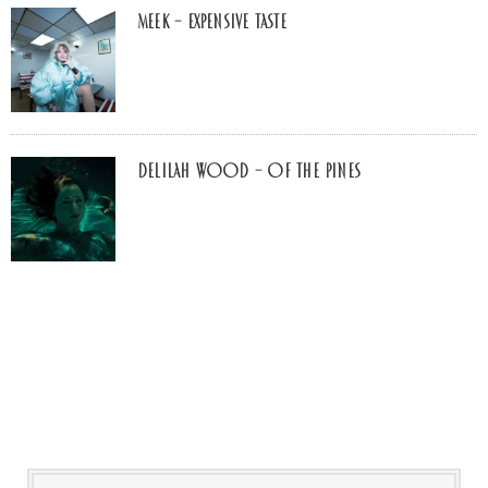
MEEK – Expensive Taste
Delilah Wood – of the pines