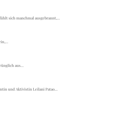
 fühlt sich manchmal ausgebrannt,…
ein,…
prünglich aus…
ntin und Aktivistin Leilani Patao…