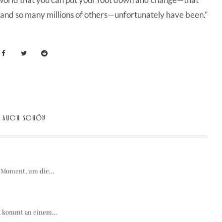
r—and so many millions of others—unfortunately have been.”
AUCH SCHÖN
en Moment, um die…
ht, kommt an einem…