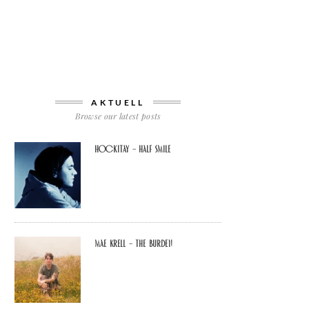
AKTUELL
Browse our latest posts
Hockitay – half smile
Mae Krell – the burden