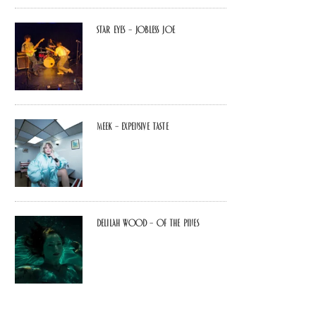
Star Eyes – Jobless Joe
MEEK – Expensive Taste
Delilah Wood – of the pines