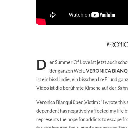
Veronic
D
er Summer Of Love ist jetzt auch scho
der ganzen Welt.
VERONICA BIANQ
ist ein bissl Indie, ein bisschen Lo-Fi und g
Video ist die berühmte Kirsche auf der Sahn
Veronica Bianqui über ‚Victim‘: “I wrote thi
dependent has negatively affected my life by 
represents the hope for addicts to escape from
for addicts and their loved ones around the