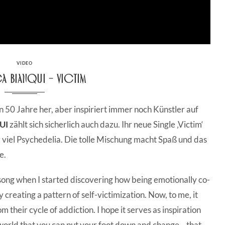
CATEGORIES
VIDEO
a Bianqui – Victim
n 50 Jahre her, aber inspiriert immer noch Künstler auf
UI
zählt sich sicherlich auch dazu. Ihr neue Single ‚Victim‘
anz viel Psychedelia. Die tolle Mischung macht Spaß und das
e.
s song when I started discovering how being emotionally co-
creating a pattern of self-victimization. Now, to me, it
 their cycle of addiction. I hope it serves as inspiration
 world that you can put your foot down and change—that