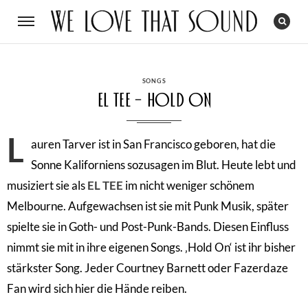
CATEGORIES
SONGS
El Tee – Hold On
L
auren Tarver ist in San Francisco geboren, hat die
Sonne Kaliforniens sozusagen im Blut. Heute lebt und
musiziert sie als
EL TEE
im nicht weniger schönem
Melbourne. Aufgewachsen ist sie mit Punk Musik, später
spielte sie in Goth- und Post-Punk-Bands. Diesen Einfluss
nimmt sie mit in ihre eigenen Songs. ‚Hold On‘ ist ihr bisher
stärkster Song. Jeder Courtney Barnett oder Fazerdaze
Fan wird sich hier die Hände reiben.