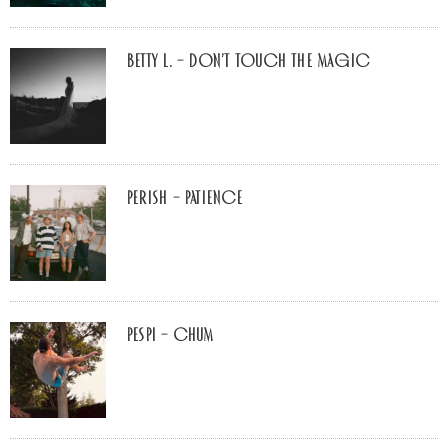
Betty L. – don’t touch the Magic
Perish – Patience
Pespi – Chum