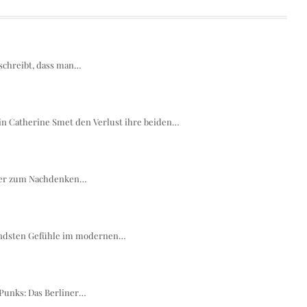
schreibt, dass man…
stin Catherine Smet den Verlust ihre beiden…
 der zum Nachdenken…
rendsten Gefühle im modernen…
Punks: Das Berliner…