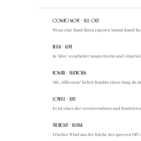
Combo Move - Sell Out
Wenn eine Band ihren eigenen Sound damit be
Bluai - Alive
In 'Alive' verarbeitet Songwriterin und Gitarri
Bombix - Silkworm
Mit „Silkworm“ liefert Bombix einen Song ab,
Lowell - July
Es ist eines der verwirrendsten und frustrie
treibgut - kaviar
Frischer Wind aus der Küche des queeren DIY-