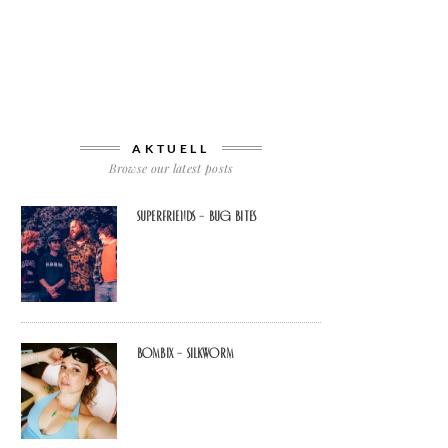
AKTUELL
Browse our latest posts
Superfriends – Bug Bites
Bombix – Silkworm