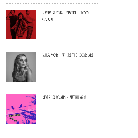
A Very Special Episode – Too
Cool
Miila Mor – Where The Edges Are
Devereux Scales – Antihuman