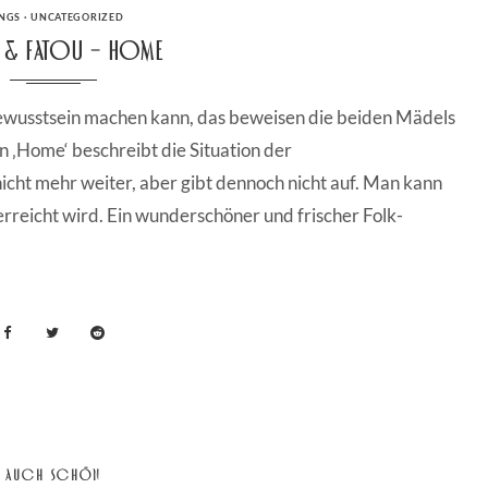
TEGORIES
NGS
·
UNCATEGORIZED
r & Fatou – Home
bewusstsein machen kann, das beweisen die beiden Mädels
n ‚Home‘ beschreibt die Situation der
cht mehr weiter, aber gibt dennoch nicht auf. Man kann
erreicht wird. Ein wunderschöner und frischer Folk-
AUCH SCHÖN