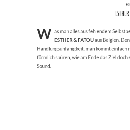
CA
SO
Esthe
W
as man alles aus fehlendem Selbst
ESTHER & FATOU
aus Belgien. Den
Handlungsunfähigkeit, man kommt einfach ni
förmlich spüren, wie am Ende das Ziel doch 
Sound.