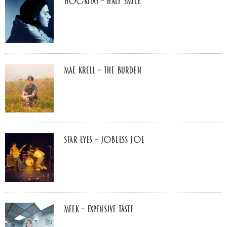
Hockitay – half smile
Mae Krell – the burden
Star Eyes – Jobless Joe
MEEK – Expensive Taste