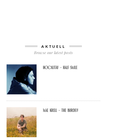
AKTUELL
Browse our latest posts
Hockitay – half smile
Mae Krell – the burden