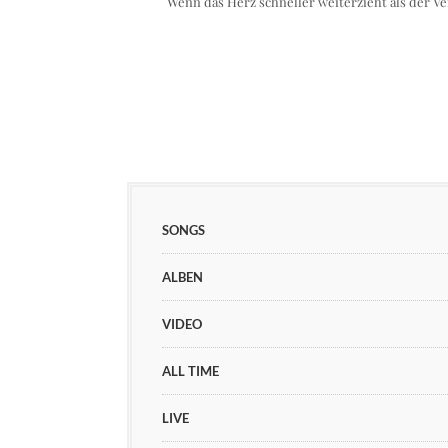
Wenn das Herz schneller weiterzieht als der V
SONGS
ALBEN
VIDEO
ALL TIME
LIVE