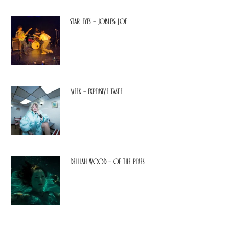
Star Eyes – Jobless Joe
MEEK – Expensive Taste
Delilah Wood – of the pines