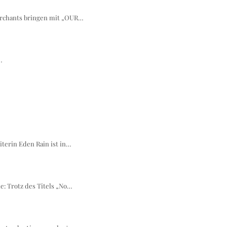
erchants bringen mit „OUR…
…
terin Eden Rain ist in…
: Trotz des Titels „No…