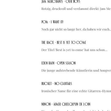
Jam Merchants - OUR BOYS
Rotzig, druckvoll und verdammt direkt: Jam M
POM - I WANT IT!
Noch gar nicht so lange her, da haben wir euch
The Race - Best is yet to come
Der Titel 'Best is yet to come' hat uns schon…
Eden Rain - Open Season
Die junge aufstrebende Künstlerin und Songwri
Bucket - No Guitars
Ironischer Name für eine echte Gitarren-Hymne
NINON - Aimer quelqu'un de loin