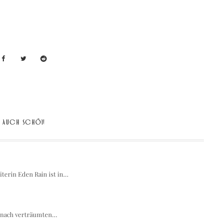
AUCH SCHÖN
terin Eden Rain ist in…
es nach verträumten…