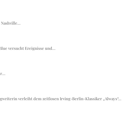
t Nashville…
 Blue versucht Ereignisse und…
hr…
writerin verleiht dem zeitlosen Irving-Berlin-Klassiker „Always“…