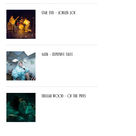
Star Eyes – Jobless Joe
MEEK – Expensive Taste
Delilah Wood – of the pines