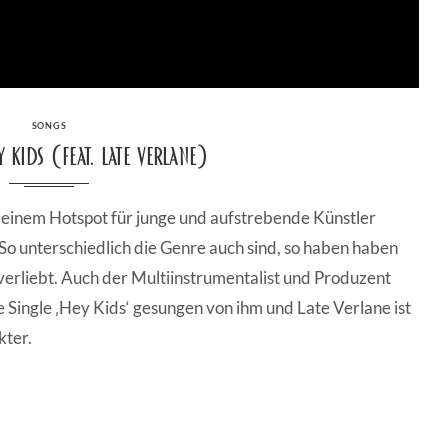
CATEGORIES
SONGS
Kids (Feat. Late Verlane)
 einem Hotspot für junge und aufstrebende Künstler
So unterschiedlich die Genre auch sind, so haben haben
lverliebt. Auch der Multiinstrumentalist und Produzent
ine Single ‚Hey Kids‘ gesungen von ihm und Late Verlane ist
ter.