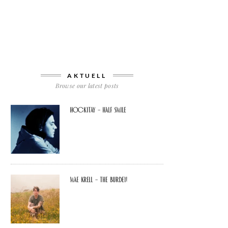
AKTUELL
Browse our latest posts
Hockitay – half smile
Mae Krell – the burden