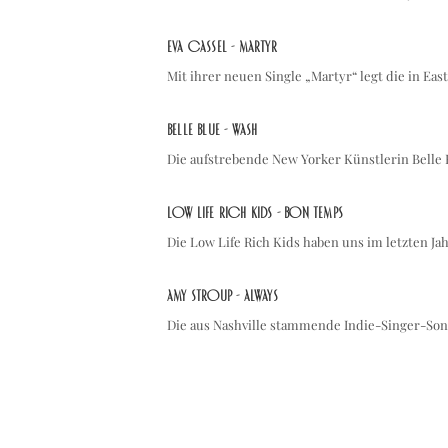
Eva Cassel - Martyr
Mit ihrer neuen Single „Martyr“ legt die in Eas
Belle Blue - Wash
Die aufstrebende New Yorker Künstlerin Belle
Low Life Rich Kids - Bon temps
Die Low Life Rich Kids haben uns im letzten Ja
Amy Stroup - Always
Die aus Nashville stammende Indie-Singer-Song