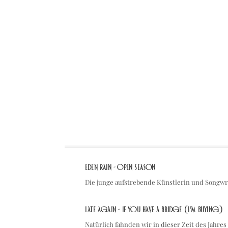
Eden Rain - Open Season
Die junge aufstrebende Künstlerin und Songwri
Late Again - If You Have A Bridge (I'm Buying)
Natürlich fahnden wir in dieser Zeit des Jahr