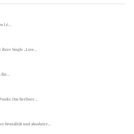
 On Lé…
t ihrer Single „Love…
s für…
Punks: Das Berliner…
er Brutalität und absoluter…