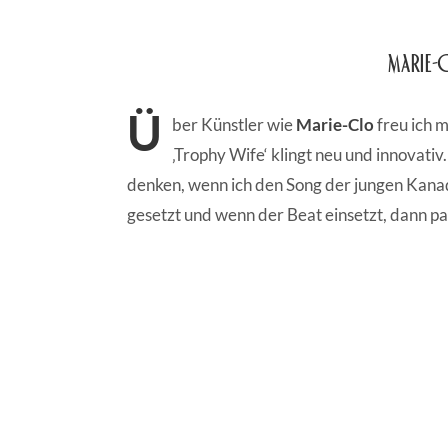
Marie-
Ü
ber Künstler wie
Marie-Clo
freu ich m
‚Trophy Wife‘ klingt neu und innovativ
denken, wenn ich den Song der jungen Kanad
gesetzt und wenn der Beat einsetzt, dann pa