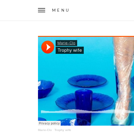
MENU
Marie-Clo
·
Trophy wife