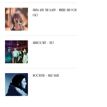
Frida and The Mann – Where Did You
Go
airhockey – felt
Hockitay – half smile