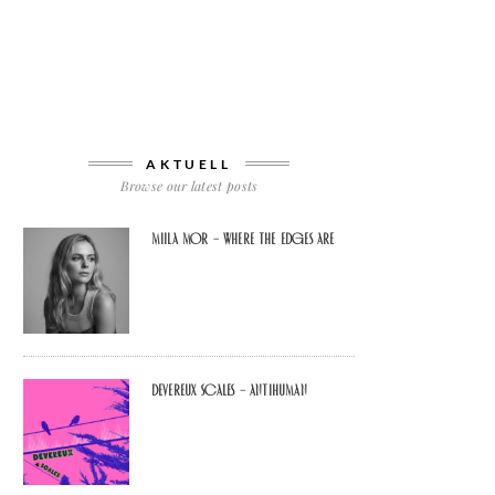
AKTUELL
Browse our latest posts
Miila Mor – Where The Edges Are
Devereux Scales – Antihuman