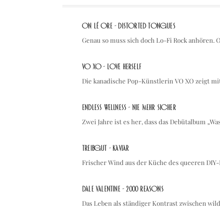
On Lé Ore - Distorted Tongues
Genau so muss sich doch Lo-Fi Rock anhören.
VO XO - Love Herself
Die kanadische Pop-Künstlerin VO XO zeigt mi
Endless Wellness - Nie mehr sicher
Zwei Jahre ist es her, dass das Debütalbum „Wa
treibgut - kaviar
Frischer Wind aus der Küche des queeren DIY-
Dale Valentine - 2000 Reasons
Das Leben als ständiger Kontrast zwischen wild