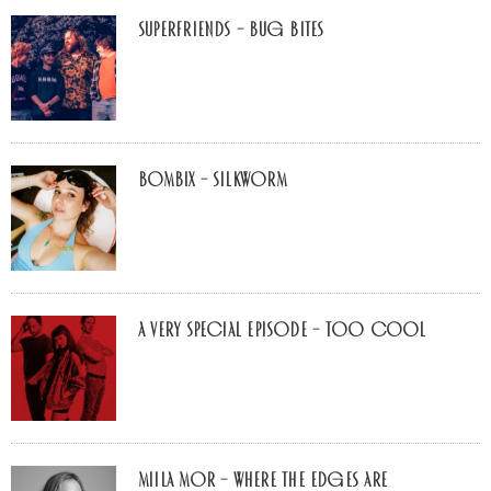
Superfriends – Bug Bites
Bombix – Silkworm
A Very Special Episode – Too Cool
Miila Mor – Where The Edges Are