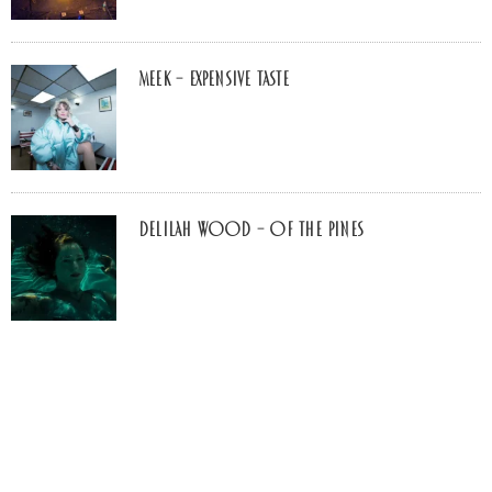
MEEK – Expensive Taste
Delilah Wood – of the pines