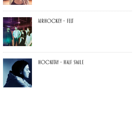
airhockey – felt
Hockitay – half smile