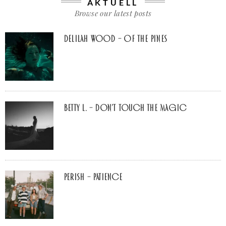
AKTUELL
Browse our latest posts
Delilah Wood – of the pines
Betty L. – don’t touch the Magic
Perish – Patience