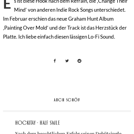
E
s ist diese Hook nach dem Refrain, die ‚Change Their
Mind‘ von anderen Indie Rock Songs unterschiedet.
Im Februar erschien das neue Graham Hunt Album
‚Painting Over Mold‘ und der Track ist das Herzstück der
Platte. Ich liebe einfach diesen lässigen Lo-Fi Sound.
AUCH SCHÖN
Hockitay - half smile
Nach dem beachtlichen Erfolg seiner Debütsingle