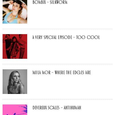
Bombix – Silkworm
A Very Special Episode – Too Cool
Miila Mor – Where The Edges Are
Devereux Scales – Antihuman