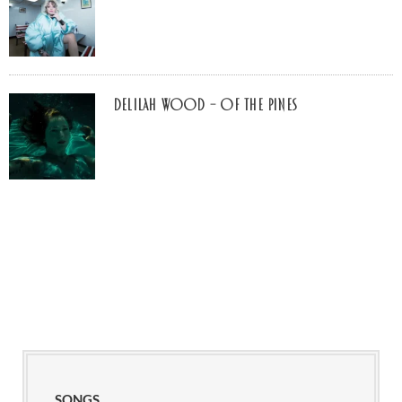
Delilah Wood – of the pines
SONGS