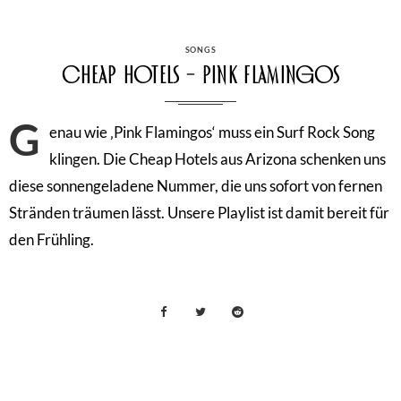
CATEGORIES
SONGS
Cheap Hotels – Pink Flamingos
G
enau wie ‚Pink Flamingos‘ muss ein Surf Rock Song
klingen. Die Cheap Hotels aus Arizona schenken uns
diese sonnengeladene Nummer, die uns sofort von fernen
Stränden träumen lässt. Unsere Playlist ist damit bereit für
den Frühling.