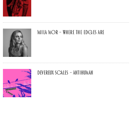
Miila Mor – Where The Edges Are
Devereux Scales – Antihuman