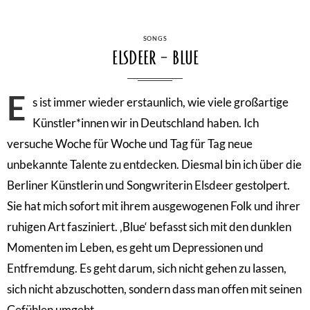
CATEGORIES
SONGS
Elsdeer – Blue
E
s ist immer wieder erstaunlich, wie viele großartige
Künstler*innen wir in Deutschland haben. Ich
versuche Woche für Woche und Tag für Tag neue
unbekannte Talente zu entdecken. Diesmal bin ich über die
Berliner Künstlerin und Songwriterin Elsdeer gestolpert.
Sie hat mich sofort mit ihrem ausgewogenen Folk und ihrer
ruhigen Art fasziniert. ‚Blue‘ befasst sich mit den dunklen
Momenten im Leben, es geht um Depressionen und
Entfremdung. Es geht darum, sich nicht gehen zu lassen,
sich nicht abzuschotten, sondern dass man offen mit seinen
Gefühlen umgeht.