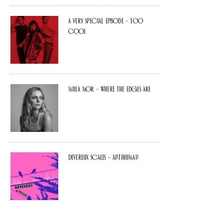
A Very Special Episode – Too
Cool
Miila Mor – Where The Edges Are
Devereux Scales – Antihuman