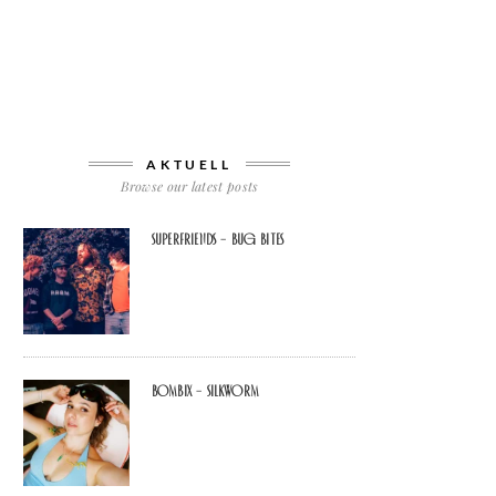
AKTUELL
Browse our latest posts
Superfriends – Bug Bites
Bombix – Silkworm