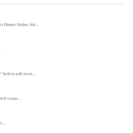
rs Django Duijns, hat…
…
 liefern soft siren…
rtett Loose…
hr…