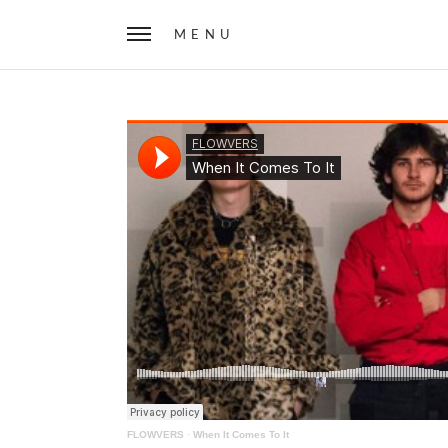
MENU
FLOWVERS
·
When It Comes To It